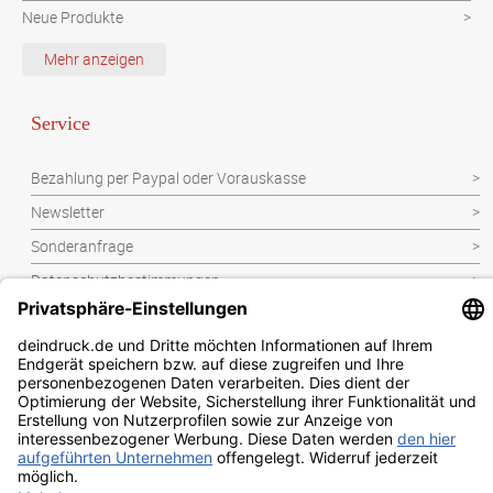
Neue Produkte
Schutzvorrichtung
Mehr anzeigen
Verpackungen
Werbeartikel
Service
Werbetechnik
Bezahlung per Paypal oder Vorauskasse
Newsletter
Sonderanfrage
Datenschutzbestimmungen
Kontakt
Widerrufsbelehrung
Impressum
AGB