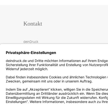
Kontakt
deinDruck
Rotwiesenstrasse 3
88271 Wilhelmsdorf
+49 (0) 7503 916 9177
mail@deindruck.de