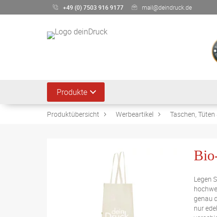
+49 (0) 7503 916 9177
mail@deindruck.de
Produkte
Produktübersicht
Werbeartikel
Taschen, Tüten 
Bio
Legen S
hochwer
genau d
nur ede