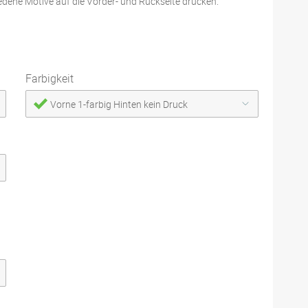
edene Motive auf die Vorder- und Rückseite drucken.
Farbigkeit
Vorne 1-farbig Hinten kein Druck