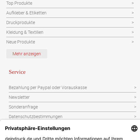
Top Produkte
Aufkleber & Etiketten
Druckprodukte
Kleidung & Textilien
Neue Produkte
Schutzvorrichtung
Mehr anzeigen
Verpackungen
Werbeartikel
Service
Werbetechnik
Bezahlung per Paypal oder Vorauskasse
Newsletter
Sonderanfrage
Datenschutzbestimmungen
Kontakt
Widerrufsbelehrung