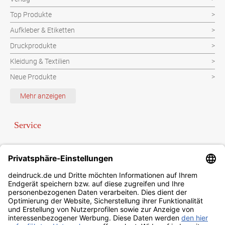
Top Produkte
Aufkleber & Etiketten
Druckprodukte
Kleidung & Textilien
Neue Produkte
Schutzvorrichtung
Mehr anzeigen
Verpackungen
Werbeartikel
Service
Werbetechnik
Bezahlung per Paypal oder Vorauskasse
Newsletter
Sonderanfrage
Datenschutzbestimmungen
Kontakt