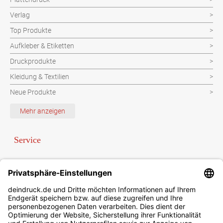
Verlag
Top Produkte
Aufkleber & Etiketten
Druckprodukte
Kleidung & Textilien
Neue Produkte
Schutzvorrichtung
Mehr anzeigen
Verpackungen
Werbeartikel
Service
Werbetechnik
Bezahlung per Paypal oder Vorauskasse
Newsletter
Sonderanfrage
Datenschutzbestimmungen