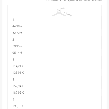
Wir bieten Ihnen Qualität zu besten Preisen
1
44,30 €
52,72 €
2
79,95 €
95,14 €
3
114,21 €
135,91 €
4
157,94 €
187,95 €
5
193,19 €