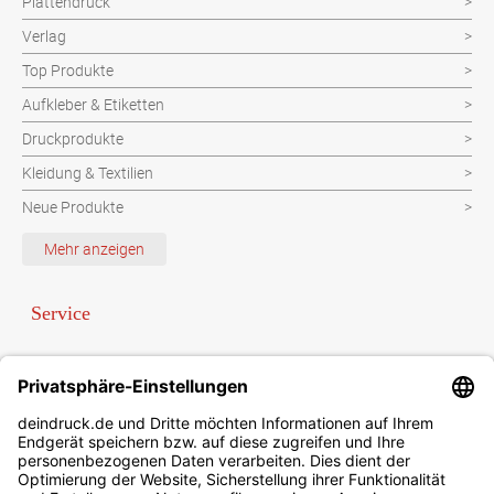
Plattendruck
Verlag
Top Produkte
Aufkleber & Etiketten
Druckprodukte
Kleidung & Textilien
Neue Produkte
Schutzvorrichtung
Mehr anzeigen
Verpackungen
Werbeartikel
Service
Werbetechnik
Bezahlung per Paypal oder Vorauskasse
Newsletter
Sonderanfrage
Datenschutzbestimmungen