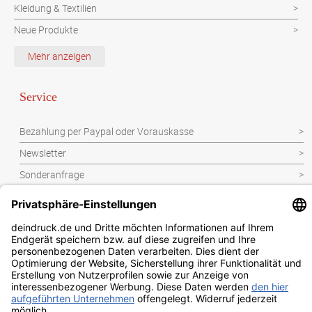
Kleidung & Textilien
Neue Produkte
Schutzvorrichtung
Mehr anzeigen
Verpackungen
Werbeartikel
Service
Werbetechnik
Bezahlung per Paypal oder Vorauskasse
Newsletter
Sonderanfrage
Datenschutzbestimmungen
Kontakt
Widerrufsbelehrung
Impressum
AGB